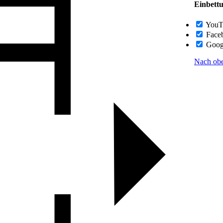
Einbett
YouT
Face
Goog
Nach ob