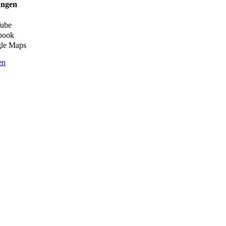
ungen
ube
book
le Maps
en