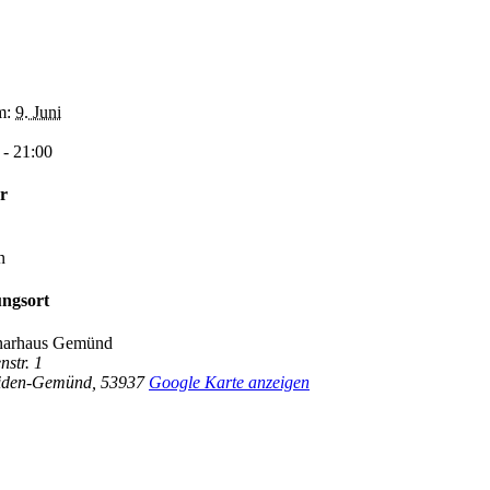
m:
9. Juni
 - 21:00
r
n
ungsort
narhaus Gemünd
nstr. 1
eiden-Gemünd
,
53937
Google Karte anzeigen