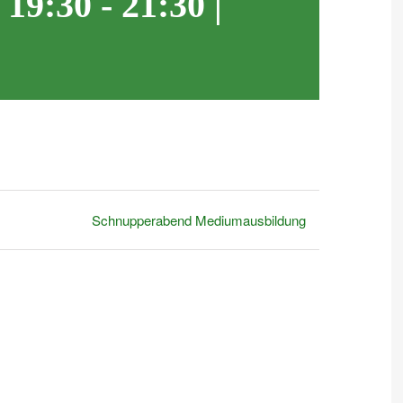
 19:30
-
21:30
|
Schnupperabend Mediumausbildung