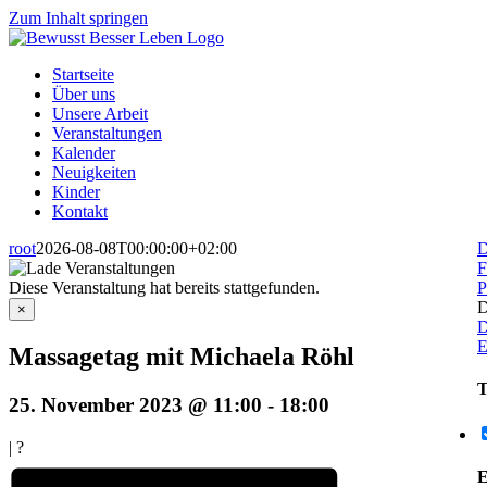
Zum Inhalt springen
Startseite
Über uns
Unsere Arbeit
Veranstaltungen
Kalender
Neuigkeiten
Kinder
Kontakt
root
2026-08-08T00:00:00+02:00
D
F
Diese Veranstaltung hat bereits stattgefunden.
P
D
×
D
E
Massagetag mit Michaela Röhl
T
25. November 2023 @ 11:00
-
18:00
|
?
E