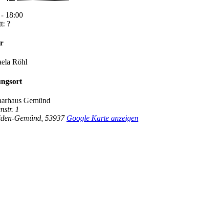
 - 18:00
t:
?
r
ela Röhl
ungsort
narhaus Gemünd
nstr. 1
eiden-Gemünd
,
53937
Google Karte anzeigen