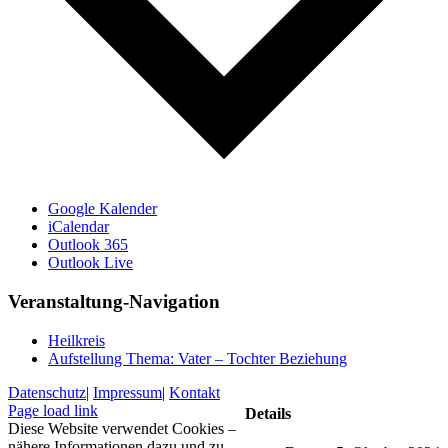
Google Kalender
iCalendar
Outlook 365
Outlook Live
Veranstaltung-Navigation
Heilkreis
Aufstellung Thema: Vater – Tochter Beziehung
Datenschutz
|
Impressum
|
Kontakt
Facebook
Page load link
Details
Diese Website verwendet Cookies –
nähere Informationen dazu und zu