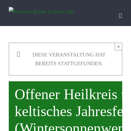
Zum
Inhalt
springen
×
DIESE VERANSTALTUNG HAT
BEREITS STATTGEFUNDEN.
Offener Heilkreis u
keltisches Jahresfes
(Wintersonnenwend