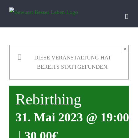
Zum
Inhalt
springen
×
DIESE VERANSTALTUNG HAT
BEREITS STATTGEFUNDEN.
Rebirthing
31. Mai 2023 @ 19:00
|
30,00€