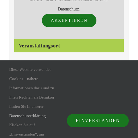
Datenschutz
.
AKZEPTIEREN
Veranstaltungsort
Seminarhaus Gemünd
Diese Website verwendet
Marienstr. 1
Cookies – nähere
Schleiden-Gemünd
,
53937
Informationen dazu und zu
Google Karte anzeigen
Ihren Rechten als Benutzer
finden Sie in unserer
Datenschutzerklärung
.
EINVERSTANDEN
Klicken Sie auf
„Einverstanden“, um