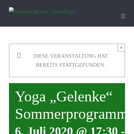
Zum
Inhalt
springen
×
DIESE VERANSTALTUNG HAT
BEREITS STATTGEFUNDEN.
Yoga „Gelenke“
Sommerprogramm
6. Juli 2020 @ 17:30
-
1