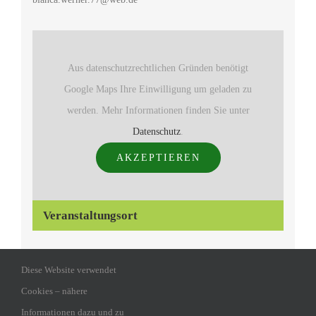
Aus datenschutzrechtlichen Gründen benötigt
Google Maps Ihre Einwilligung um geladen zu
werden. Mehr Informationen finden Sie unter
Datenschutz
.
AKZEPTIEREN
Veranstaltungsort
Seminarhaus Gemünd
Diese Website verwendet
Marienstr. 1
Cookies – nähere
Schleiden-Gemünd
,
53937
Informationen dazu und zu