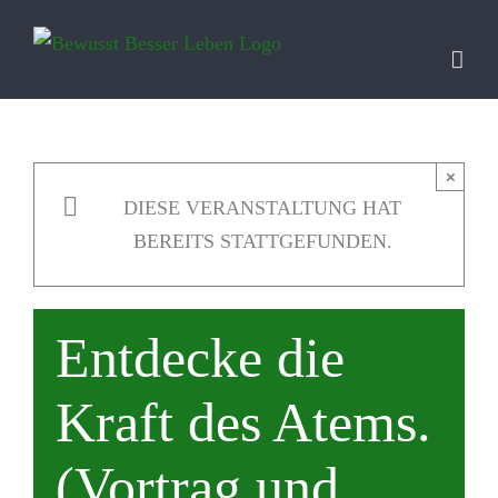
Zum
Inhalt
springen
×
DIESE VERANSTALTUNG HAT
BEREITS STATTGEFUNDEN.
Entdecke die
Kraft des Atems.
(Vortrag und